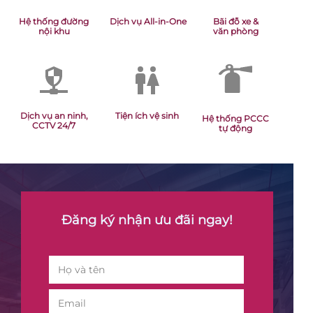
Hệ thống đường
Dịch vụ All-in-One
Bãi đỗ xe &
nội khu
văn phòng
Dịch vụ an ninh,
Tiện ích vệ sinh
Hệ thống PCCC
CCTV 24/7
tự động
Đăng ký nhận ưu đãi ngay!