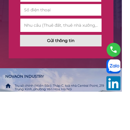
Gửi thông tin
NOVAON INDUSTRY
Trụ sở chính (Miền Bắc): Tháp C, toà nhà Central Point, 219
Trung Kính, phường Yên Hòa, Hà Nội
Trụ sở chính (Miền Nam): Số 90-92, đường Tân Hương,
phường Phú Thọ Hoà, TP.Hồ Chí Minh
Hotline: (+84) 8 5571 8686
Email: info.industry@novaon.net
©2026 Allrights reserved industry.novaon.net