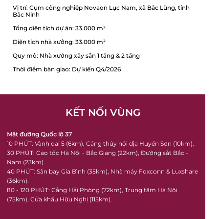
Vị trí: Cụm công nghiệp Novaon Lục Nam, xã Bắc Lũng, tỉnh
Bắc Ninh
Tổng diện tích dự án: 33.000 m²
Diện tích nhà xưởng: 33.000 m²
Quy mô: Nhà xưởng xây sẵn 1 tầng & 2 tầng
Thời điểm bàn giao: Dự kiến Q4/2026
KẾT NỐI VÙNG
Mặt đường Quốc lộ 37
10 PHÚT: Vành đai 5 (6km), Cảng thủy nội địa Huyền Sơn (10km).
30 PHÚT: Cao tốc Hà Nội - Bắc Giang (22km), Đường sắt Bắc -
Nam (23km).
40 PHÚT: Sân bay Gia Bình (35km), Nhà máy Foxconn & Luxshare
(36km).
80 - 120 PHÚT: Cảng Hải Phòng (72km), Trung tâm Hà Nội
(75km), Cửa khẩu Hữu Nghị (115km).